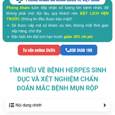
Phòng khám
luôn tiếp nhận số lượng lớn bệnh nhân, để
không phải chờ đợi lâu, quý khách nên
ĐẶT LỊCH HẸN
TRƯỚC
(thông tin đều được bảo mật)!
Sẽ được cấp mã số khám ưu tiên, không mất thời gian
xếp hàng, chờ đợi.
Đặc biệt, khi đặt lịch hẹn trước
giảm 30% chi phí
.
Tư vấn online 24/24
038 3456 169
TÌM HIỂU VỀ BỆNH HERPES SINH
DỤC VÀ XÉT NGHIỆM CHẨN
ĐOÁN MẮC BỆNH MỤN RỘP
Nội dung chính