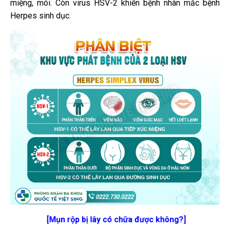
miệng, môi. Còn virus HSV-2 khiến bệnh nhân mắc bệnh
Herpes sinh dục.
[Mụn rộp bị lây có chữa được không?]