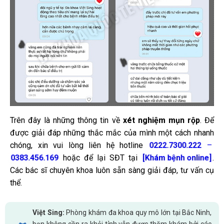
Trên đây là những thông tin về
xét nghiệm mụn rộp
. Để
được giải đáp những thắc mắc của mình một cách nhanh
chóng, xin vui lòng liên hệ hotline
–
0222.7300.222
hoặc để lại SĐT tại
.
0383.456.169
[Khám bệnh online]
Các bác sĩ chuyên khoa luôn sẵn sàng giải đáp, tư vấn cụ
thể.
Việt Sing:
Phòng khám đa khoa quy mô lớn tại Bắc Ninh,
bạn không cần ra khỏi tỉnh vẫn được thăm khám bởi các