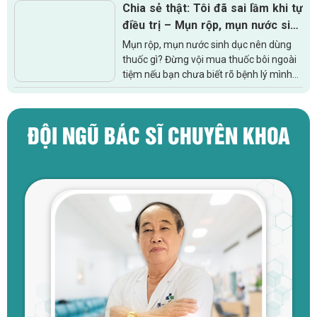
Chia sẻ thật: Tôi đã sai lầm khi tự
đó em từng có tình...
điều trị – Mụn rộp, mụn nước sinh
dục nên dùng thuốc gì mới đúng
Mụn rộp, mụn nước sinh dục nên dùng
thuốc gì? Đừng vội mua thuốc bôi ngoài
tiệm nếu bạn chưa biết rõ bệnh lý mình
đang gặp phải. Bài viết là chia sẻ thật từ
một bệnh nhân từng tự...
ĐỘI NGŨ BÁC SĨ CHUYÊN KHOA