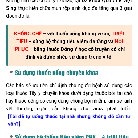
Không như các cơ sở y tế khác, tại
Đa khoa Quốc Tế Việt
Sing
thực hiện chữa mụn rộp sinh dục đa tầng qua 3 giai
đoạn đó là:
KHỐNG CHẾ
– với thuốc uống kháng virus,
TRIỆT
TIÊU
– cùng hệ thống tiêu viêm đa tầng và
HỒI
PHỤC
– bằng thuốc Đông Y học cổ truyền có chỉ
định và được phép sử dụng trong y tế.
Sử dụng thuốc uống chuyên khoa
Các bác sẽ ưu tiên chỉ định cho người bệnh sử dụng các
loại thuốc Tây y chuyên khoa dưới dạng thuốc bôi tại chỗ
hay thuốc uống có công dụng chống bội nhiễm, làm se lành
vết thương, ngăn cản không cho virus phát triển.
[Tôi đã tự uống thuốc tại nhà nhưng không đỡ cần tư
vấn?]
Sử dụng hệ thống tiêu viêm CHX – 4 triệt tiêu