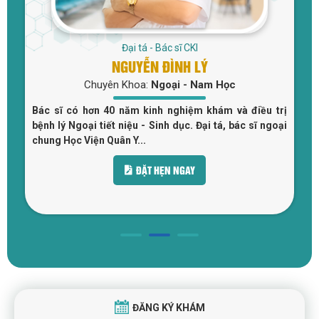
Đại tá - Bác sĩ CKI
NGUYỄN ĐÌNH LÝ
Chuyên Khoa:
Ngoại - Nam Học
u
Bác sĩ có hơn 40 năm kinh nghiệm khám và điều trị
c
bệnh lý Ngoại tiết niệu - Sinh dục. Đại tá, bác sĩ ngoại
n
chung Học Viện Quân Y...
ĐẶT HẸN NGAY
ĐĂNG KÝ KHÁM