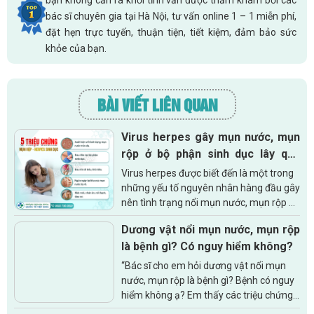
bác sĩ chuyên gia tại Hà Nội, tư vấn online 1 – 1 miễn phí,
đặt hẹn trực tuyến, thuận tiện, tiết kiệm, đảm bảo sức
khỏe của bạn.
BÀI VIẾT LIÊN QUAN
Virus herpes gây mụn nước, mụn
rộp ở bộ phận sinh dục lây qua
những đường nào?
Virus herpes được biết đến là một trong
những yếu tố nguyên nhân hàng đầu gây
nên tình trạng nổi mụn nước, mụn rộp ở
bộ phận sinh dục ở cả nam lẫn nữ. Theo
Dương vật nổi mụn nước, mụn rộp
nghiên cứu, có rất nhiều...
là bệnh gì? Có nguy hiểm không?
“Bác sĩ cho em hỏi dương vật nổi mụn
nước, mụn rộp là bệnh gì? Bệnh có nguy
hiểm không ạ? Em thấy các triệu chứng
này xuất hiện được 1 tuần nay rồi. Trước