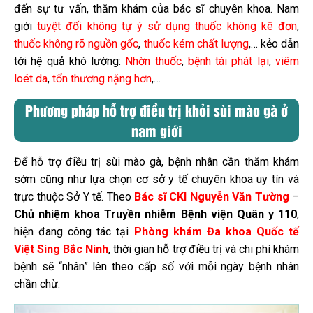
đến sự tư vấn, thăm khám của bác sĩ chuyên khoa. Nam
giới
tuyệt đối không tự ý sử dụng thuốc không kê đơn
,
thuốc không rõ nguồn gốc
,
thuốc kém chất lượng
,… kẻo dẫn
tới hệ quả khó lường:
Nhờn thuốc
,
bệnh tái phát lại
,
viêm
loét da
,
tổn thương nặng hơn
,…
Phương pháp hỗ trợ điều trị khỏi sùi mào gà ở
nam giới
Để hỗ trợ điều trị sùi mào gà, bệnh nhân cần thăm khám
sớm cũng như lựa chọn cơ sở y tế chuyên khoa uy tín và
trực thuộc Sở Y tế. Theo
Bác sĩ CKI Nguyễn Văn Tường
–
Chủ nhiệm khoa Truyền nhiễm Bệnh viện Quân y 110
,
hiện đang công tác tại
Phòng khám Đa khoa Quốc tế
Việt Sing Bắc Ninh
, thời gian hỗ trợ điều trị và chi phí khám
bệnh sẽ “nhân” lên theo cấp số với mỗi ngày bệnh nhân
chần chừ.