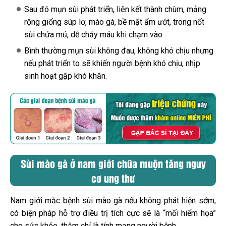
Sau đó mụn sùi phát triển, liên kết thành chùm, mảng
rộng giống súp lơ, mào gà, bề mặt ẩm ướt, trong nốt
sùi chứa mủ, dễ chảy máu khi chạm vào
Bình thường mụn sùi không đau, không khó chịu nhưng
nếu phát triển to sẽ khiến người bệnh khó chịu, nhịp
sinh hoạt gặp khó khăn.
Sùi mào gà ở nam giới chữa muộn tăng nguy
cơ ung thư
Nam giới mắc bệnh sùi mào gà nếu không phát hiện sớm,
có biện pháp hỗ trợ điều trị tích cực sẽ là “mối hiểm họa”
cho sức khỏe, thậm chí là tính mạng người bệnh.