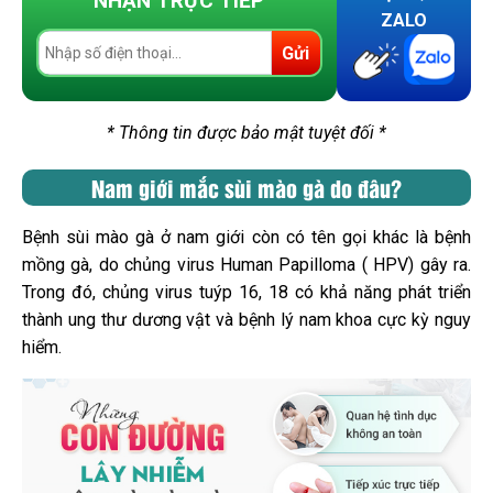
NHẬN TRỰC TIẾP
ZALO
Gửi
* Thông tin được bảo mật tuyệt đối *
Nam giới mắc sùi mào gà do đâu?
Bệnh sùi mào gà ở nam giới còn có tên gọi khác là bệnh
mồng gà, do chủng virus Human Papilloma ( HPV) gây ra.
Trong đó, chủng virus tuýp 16, 18 có khả năng phát triển
thành ung thư dương vật và bệnh lý nam khoa cực kỳ nguy
hiểm.