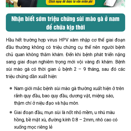
Nhận biết sớm triệu chứng sùi mào gà ở nam
để chữa kịp thời
Hầu hết trường hợp virus HPV xâm nhập cơ thể giai đoạn
đầu thường không có triệu chứng cụ thể nên người bệnh
chủ quan không thăm khám. Đến khi bệnh phát triển nặng
sang giai đoạn nghiêm trọng mới vội vàng đi khám. Bệnh
sùi mào gà có thời gian ủ bệnh 2 – 9 tháng, sau đó các
triệu chứng dần xuất hiện:
Nam giới mắc bệnh sùi mào gà thường xuất hiện ở trên
rãnh quy đầu, bao quy đầu, dương vật, miệng sáo,
thậm chí ở niệu đạo và hậu môn.
Giai đoạn đầu, mụn sùi là nốt nhỏ mềm, u nhú màu
hồng, bề mặt xù, đường kính 0.8 – 2mm, nhô cao có
xuống mọc riêng lẻ