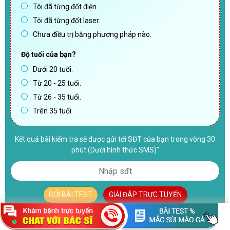
Tôi đã từng đốt điện.
Tôi đã từng đốt laser.
Chưa điều trị bằng phương pháp nào.
Độ tuổi của bạn?
Dưới 20 tuổi.
Từ 20 - 25 tuổi.
Từ 26 - 35 tuổi.
Trên 35 tuổi.
Kết quả bài kiểm tra sẽ được gửi tới SĐT của bạn trong vòng 30
phút (Dưới hình thức SMS)"
GỬI BÀI TEST
GIẢI ĐÁP TRỰC TUYẾN
"Giải đáp trực tuyến"
Nếu không muốn chờ lâu, vui lòng click
để biết kết quả