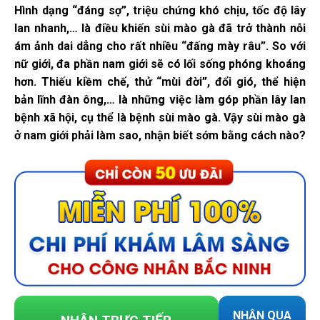
Hình dạng “đáng sợ”, triệu chứng khó chịu, tốc độ lây
lan nhanh,… là điều khiến sùi mào gà đã trở thành nỗi
ám ảnh dai dẳng cho rất nhiều “đấng mày râu”. So với
nữ giới, đa phần nam giới sẽ có lối sống phóng khoáng
hơn. Thiếu kiềm chế, thử “mùi đời”, đổi gió, thể hiện
bản lĩnh đàn ông,… là những việc làm góp phần lây lan
bệnh xã hội, cụ thể là bệnh sùi mào gà. Vậy sùi mào gà
ở nam giới phải làm sao, nhận biết sớm bằng cách nào?
NHẬN QUA