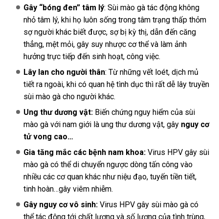
Gây “bóng đen” tâm lý
: Sùi mào gà tác động không
nhỏ tâm lý, khi họ luôn sống trong tâm trạng thấp thỏm
sợ người khác biết được, sợ bị kỳ thị, dẫn đến căng
thẳng, mệt mỏi, gây suy nhược cơ thể và làm ảnh
hưởng trực tiếp đến sinh hoạt, công việc.
Lây lan cho người thân
: Từ những vết loét, dịch mủ
tiết ra ngoài, khi có quan hệ tình dục thì rất dễ lây truyền
sùi mào gà cho người khác.
Ung thư dương vật:
Biến chứng nguy hiểm của sùi
mào gà với nam giới là ung thư dương vật, gây
nguy cơ
tử vong cao…
Gia tăng mắc các bệnh nam khoa:
Virus HPV gây sùi
mào gà có thể di chuyển ngược dòng tấn công vào
nhiều các cơ quan khác như niệu đạo, tuyến tiền tiết,
tinh hoàn…gây viêm nhiễm.
Gây nguy cơ vô sinh:
Virus HPV gây sùi mào gà có
thể tác động tới chất lượng và số lượng của tình trùng,