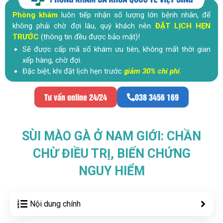
Phòng khám
luôn tiếp nhận số lượng lớn bệnh nhân, để
không phải chờ đợi lâu, quý khách nên
ĐẶT LỊCH HẸN
TRƯỚC
(thông tin đều được bảo mật)!
Sẽ được cấp mã số khám ưu tiên, không mất thời gian
xếp hàng, chờ đợi.
Đặc biệt, khi đặt lịch hẹn trước
giảm 30% chi phí
.
Tư vấn online 24/24
038 3456 169
SÙI MÀO GÀ Ở NAM GIỚI: CHẦN
CHỪ ĐIỀU TRỊ, BIẾN CHỨNG
NGUY HIỂM
Nội dung chính