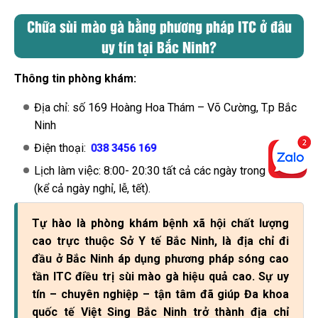
Chữa sùi mào gà bằng phương pháp ITC ở đâu
uy tín tại Bắc Ninh?
Thông tin phòng khám:
Địa chỉ: số 169 Hoàng Hoa Thám – Võ Cường, T.p Bắc
Ninh
Điện thoại:
038 3456 169
Lịch làm việc: 8:00- 20:30 tất cả các ngày trong tuần
(kể cả ngày nghỉ, lễ, tết).
Tự hào là phòng khám bệnh xã hội chất lượng
cao trực thuộc Sở Y tế Bắc Ninh, là địa chỉ đi
đầu ở Bắc Ninh áp dụng phương pháp sóng cao
tần ITC điều trị sùi mào gà hiệu quả cao. Sự uy
tín – chuyên nghiệp – tận tâm đã giúp Đa khoa
quốc tế Việt Sing Bắc Ninh trở thành địa chỉ