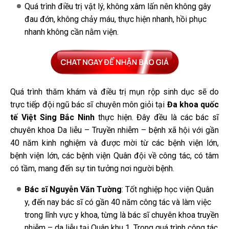
Quá trình điều trị vật lý, không xâm lấn nên không gây
đau đớn, không chảy máu, thực hiện nhanh, hồi phục
nhanh không cần nằm viện.
Quá trình thăm khám và điều trị mụn rộp sinh dục sẽ do
trực tiếp đội ngũ bác sĩ chuyên môn giỏi tại
Đa khoa quốc
tế Việt Sing Bắc Ninh
thực hiện. Đây đều là các bác sĩ
chuyên khoa Da liễu – Truyền nhiễm – bệnh xã hội với gần
40 năm kinh nghiệm và được mời từ các bệnh viện lớn,
bệnh viện lớn, các bệnh viện Quân đội về công tác, có tâm
có tầm, mang đến sự tin tưởng nơi người bệnh.
Bác sĩ Nguyễn Văn Tường
: Tốt nghiệp học viện Quân
y, đến nay bác sĩ có gần 40 năm công tác và làm việc
trong lĩnh vực y khoa, từng là bác sĩ chuyên khoa truyền
nhiễm – da liễu tại Quân khu 1. Trong quá trình công tác