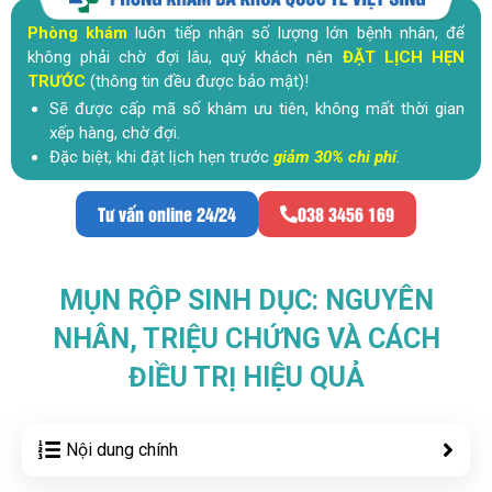
Phòng khám
luôn tiếp nhận số lượng lớn bệnh nhân, để
không phải chờ đợi lâu, quý khách nên
ĐẶT LỊCH HẸN
TRƯỚC
(thông tin đều được bảo mật)!
Sẽ được cấp mã số khám ưu tiên, không mất thời gian
xếp hàng, chờ đợi.
Đặc biệt, khi đặt lịch hẹn trước
giảm 30% chi phí
.
Tư vấn online 24/24
038 3456 169
MỤN RỘP SINH DỤC: NGUYÊN
NHÂN, TRIỆU CHỨNG VÀ CÁCH
ĐIỀU TRỊ HIỆU QUẢ
Nội dung chính