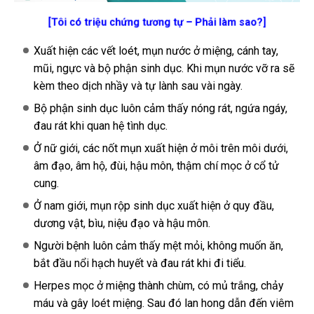
[Tôi có triệu chứng tương tự – Phải làm sao?]
Xuất hiện các vết loét, mụn nước ở miệng, cánh tay,
mũi, ngực và bộ phận sinh dục. Khi mụn nước vỡ ra sẽ
kèm theo dịch nhầy và tự lành sau vài ngày.
Bộ phận sinh dục luôn cảm thấy nóng rát, ngứa ngáy,
đau rát khi quan hệ tình dục.
Ở nữ giới, các nốt mụn xuất hiện ở môi trên môi dưới,
âm đạo, âm hộ, đùi, hậu môn, thậm chí mọc ở cổ tử
cung.
Ở nam giới, mụn rộp sinh dục xuất hiện ở quy đầu,
dương vật, bìu, niệu đạo và hậu môn.
Người bệnh luôn cảm thấy mệt mỏi, không muốn ăn,
bắt đầu nổi hạch huyết và đau rát khi đi tiểu.
Herpes mọc ở miệng thành chùm, có mủ trắng, chảy
máu và gây loét miệng. Sau đó lan hong dẫn đến viêm