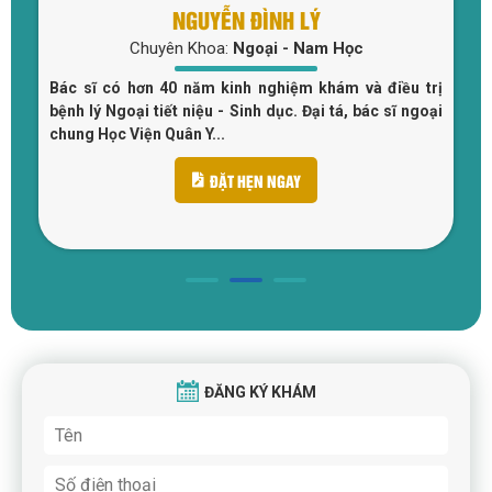
NGUYỄN ĐÌNH LÝ
Chuyên Khoa:
Ngoại - Nam Học
u
Bác sĩ có hơn 40 năm kinh nghiệm khám và điều trị
c
bệnh lý Ngoại tiết niệu - Sinh dục. Đại tá, bác sĩ ngoại
n
chung Học Viện Quân Y...
ĐẶT HẸN NGAY
ĐĂNG KÝ KHÁM