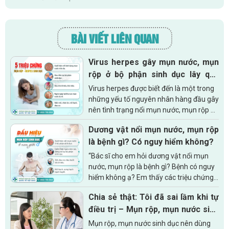
BÀI VIẾT LIÊN QUAN
Virus herpes gây mụn nước, mụn
rộp ở bộ phận sinh dục lây qua
những đường nào?
Virus herpes được biết đến là một trong
những yếu tố nguyên nhân hàng đầu gây
nên tình trạng nổi mụn nước, mụn rộp ở
bộ phận sinh dục ở cả nam lẫn nữ. Theo
Dương vật nổi mụn nước, mụn rộp
nghiên cứu, có rất nhiều...
là bệnh gì? Có nguy hiểm không?
“Bác sĩ cho em hỏi dương vật nổi mụn
nước, mụn rộp là bệnh gì? Bệnh có nguy
hiểm không ạ? Em thấy các triệu chứng
này xuất hiện được 1 tuần nay rồi. Trước
Chia sẻ thật: Tôi đã sai lầm khi tự
đó em từng có tình...
điều trị – Mụn rộp, mụn nước sinh
dục nên dùng thuốc gì mới đúng
Mụn rộp, mụn nước sinh dục nên dùng