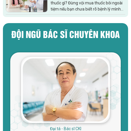
thuốc gì? Đừng vội mua thuốc bôi ngoài
tiệm nếu bạn chưa biết rõ bệnh lý mình
đang gặp phải. Bài viết là chia sẻ thật từ
một bệnh nhân từng tự...
ĐỘI NGŨ BÁC SĨ CHUYÊN KHOA
Đại tá - Bác sĩ CKI