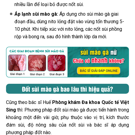
nhiều lần để loại bỏ được nốt sùi.
Áp lạnh sùi mào gà:
Áp dụng cho sùi mào gà giai
đoạn đầu, dùng nito lỏng đặt vào vùng tổn thương 5-
10 phút. Khi tiếp xúc với nito lỏng, các nốt sùi phồng
rộp và bong ra, sau đó hình thành lớp da mới.
Đốt sùi mào gà bao lâu thì hiệu quả?
Cũng theo bác sĩ Huế
Phòng khám Đa khoa Quốc tế Việt
Sing
thì: Phương pháp đốt sùi mào gà được tiến hành trong
khoảng một đến vài giờ, phụ thuộc vào vị trí, kích thước
đám sùi, độ nông sâu của nốt sùi và bác sĩ áp dụng
phương pháp đốt nào.