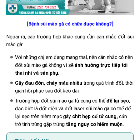
[Bệnh sùi mào gà có chữa được không?]
Ngoài ra, các trường hợp khác cũng cần cân nhắc đốt sùi
mào gà:
Với những chị em đang mang thai, nên cân nhắc có nên
đốt sùi mào gà không vì sẽ
ảnh hưởng trực tiếp tới
thai nhi và sản phụ.
Gây đau đớn, chảy máu nhiều
trong quá trình đốt, thời
gian hồi phục sau đốt kéo dài.
Trường hợp đốt sùi mào gà tử cung có thể
để lại sẹo
,
đặc biệt
là đốt điện và đốt laser sùi mào gà có thể để
lại sẹo trên niêm mạc gây
chít hẹp cổ tử cung,
cản
trở tinh trùng gặp trứng
tăng nguy cơ hiếm muộn.