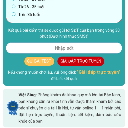
Từ 26 - 35 tuổi.
Trên 35 tuổi.
Kết quả bài kiểm tra sẽ được gửi tới SĐT của bạn trong vòng 30
phút (Dưới hình thức SMS)"
GỬI BÀI TEST
GIẢI ĐÁP TRỰC TUYẾN
"Giải đáp trực tuyến"
Nếu không muốn chờ lâu, vui lòng click
để biết kết quả
Việt Sing:
Phòng khám đa khoa quy mô lớn tại Bắc Ninh,
bạn không cần ra khỏi tỉnh vẫn được thăm khám bởi các
bác sĩ chuyên gia tại Hà Nội, tư vấn online 1 – 1 miễn phí,
đặt hẹn trực tuyến, thuận tiện, tiết kiệm, đảm bảo sức
khỏe của bạn.