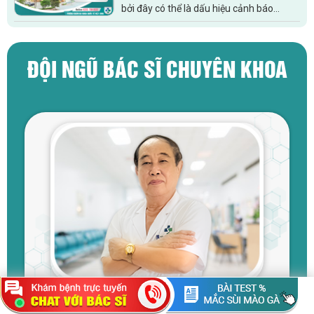
bởi đây có thể là dấu hiệu cảnh báo
những bệnh lý cực kỳ nguy hiểm ảnh
hưởng đến sức khỏe, cuộc sống, thậm...
ĐỘI NGŨ BÁC SĨ CHUYÊN KHOA
Đại tá - Bác sĩ CKI
NGUYỄN ĐÌNH LÝ