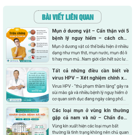
BÀI VIẾT LIÊN QUAN
Mụn ở dương vật – Cẩn thận với 5
bệnh lý nguy hiểm – cách chữa
hiệu quả hiện nay
Mụn ở dương vật có thể biểu hiện ở nhiều
dạng như mụn thịt, mụn nước, mụn đỏ li
ti hay mụn mủ…Nam giới cần hết sức lưu
ý, khi tình trạng này kéo dài quá 2 ngày,
Tất cả những điều cần biết về
có xu...
virus HPV – Xét nghiệm chính xác
tại Bắc Ninh!
Virus HPV - “thủ phạm thầm lặng” gây ra
sùi mào gà và nhiều bệnh lý nguy hiểm ở
cơ quan sinh dục đang ngày càng phổ
biến trong cộng đồng. Điều đáng lo ngại
Các loại mụn ở vùng kín thường
là phần lớn người nhiễm...
gặp cả nam và nữ – Chẩn đoán
sớm những bệnh lý nguy hiểm
Vùng kín xuất hiện các loại mụn bất
thường là tình trạng không nên chủ quan