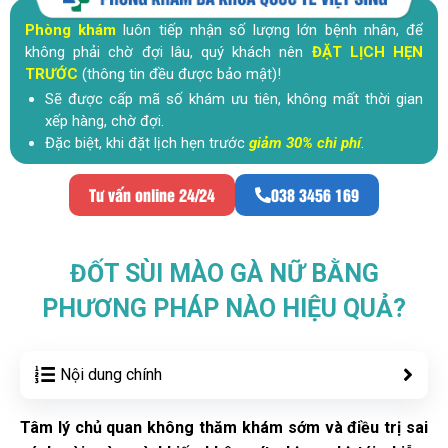
Phòng khám
luôn tiếp nhận số lượng lớn bệnh nhân, để
không phải chờ đợi lâu, quý khách nên
ĐẶT LỊCH HẸN
TRƯỚC
(thông tin đều được bảo mật)!
Sẽ được cấp mã số khám ưu tiên, không mất thời gian
xếp hàng, chờ đợi.
Đặc biệt, khi đặt lịch hẹn trước
giảm 30% chi phí
.
Tư vấn online 24/24
038 3456 169
ĐỐT SÙI MÀO GÀ NỮ BẰNG
PHƯƠNG PHÁP NÀO HIỆU QUẢ?
Nội dung chính
Tâm lý chủ quan không thăm khám sớm và điều trị sai