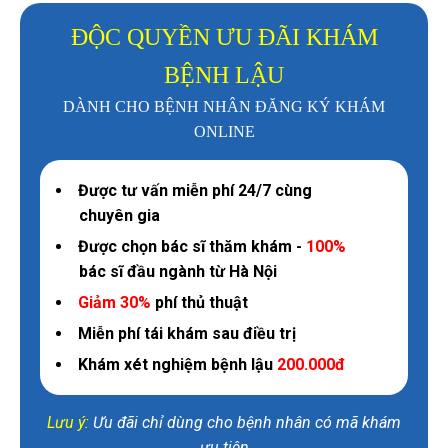
ĐỘC QUYỀN ƯU ĐÃI KHÁM
BỆNH LẬU
DÀNH CHO BỆNH NHÂN ĐĂNG KÝ KHÁM
ONLINE
Được tư vấn miễn phí 24/7 cùng
chuyên gia
Được chọn bác sĩ thăm khám -
100%
bác sĩ đầu ngành từ Hà Nội
Giảm 30%
phí thủ thuật
Miễn phí tái khám sau điều trị
Khám xét nghiệm bệnh lậu
200.000đ
Lưu ý:
Ưu đãi chỉ dùng cho bệnh nhân có mã khám
ưu tiên