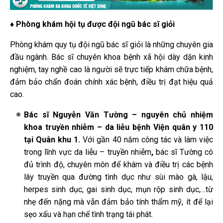
♦ Phòng khám hội tụ được đội ngũ bác sĩ giỏi
Phòng khám quy tụ đội ngũ bác sĩ giỏi là những chuyên gia
đầu ngành. Bác sĩ chuyên khoa bệnh xã hội dày dặn kinh
nghiệm, tay nghề cao là người sẽ trực tiếp khám chữa bệnh,
đảm bảo chẩn đoán chính xác bệnh, điều trị đạt hiệu quả
cao.
Bác sĩ Nguyễn Văn Tường – nguyên chủ nhiệm
khoa truyền nhiễm – da liễu bệnh Viện quân y 110
tại Quân khu 1.
Với gần 40 năm công tác và làm việc
trong lĩnh vực da liễu – truyền nhiễm
,
bác sĩ Tường có
đủ trình độ, chuyên môn để khám và điều trị các bệnh
lây truyền qua đường tình dục như sùi mào gà, lậu,
herpes sinh dục, gai sinh dục, mụn rộp sinh dục,…từ
nhẹ đến nặng mà vẫn đảm bảo tính thẩm mỹ, ít để lại
sẹo xấu và hạn chế tình trạng tái phát.