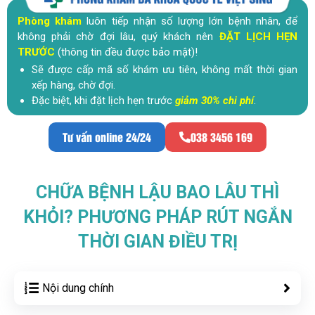
Phòng khám
luôn tiếp nhận số lượng lớn bệnh nhân, để
không phải chờ đợi lâu, quý khách nên
ĐẶT LỊCH HẸN
TRƯỚC
(thông tin đều được bảo mật)!
Sẽ được cấp mã số khám ưu tiên, không mất thời gian
xếp hàng, chờ đợi.
Đặc biệt, khi đặt lịch hẹn trước
giảm 30% chi phí
.
Tư vấn online 24/24
038 3456 169
CHỮA BỆNH LẬU BAO LÂU THÌ
KHỎI? PHƯƠNG PHÁP RÚT NGẮN
THỜI GIAN ĐIỀU TRỊ
Nội dung chính