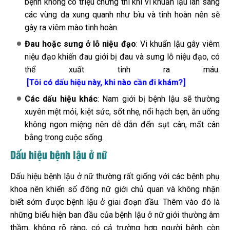
bệnh không có triệu chứng thì khi vi khuẩn lậu lan sang
các vùng da xung quanh như bìu và tinh hoàn nên sẽ
gây ra viêm mào tinh hoàn.
Đau hoặc sưng ở lỗ niệu đạo
: Vi khuẩn lậu gây viêm
niệu đạo khiến đau giới bị đau và sưng lỗ niệu đạo, có
thể xuất tinh ra máu.
[Tôi có dấu hiệu này, khi nào cần đi khám?]
Các dấu hiệu khác
: Nam giới bị bệnh lậu sẽ thường
xuyên mệt mỏi, kiệt sức, sốt nhẹ, nổi hạch bẹn, ăn uống
không ngon miệng nên dễ dẫn đến sụt cân, mất cân
bằng trong cuộc sống.
Dấu hiệu bệnh lậu ở nữ
Dấu hiệu bệnh lậu ở nữ thường rất giống với các bệnh phụ
khoa nên khiến số đông nữ giới chủ quan và không nhận
biết sớm được bệnh lậu ở giai đoạn đầu. Thêm vào đó là
những b
iểu hiện ban đầu của bệnh lậu ở nữ giới thường âm
thầm, không rõ ràng, có cả trường hợp người bệnh còn