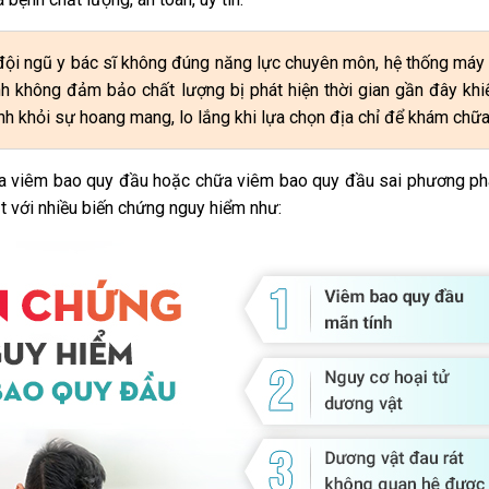
 đội ngũ y bác sĩ không đúng năng lực chuyên môn, hệ thống máy
h không đảm bảo chất lượng bị phát hiện thời gian gần đây khi
NGÔ VI
THẦY THUỐC ƯU TÚ, BSCKII
nh khỏi sự hoang mang, lo lắng khi lựa chọn địa chỉ để khám chữa
LÊ VĂN HỐT
Chuyên
Chuyên khoa:
Y học Cổ truyền -
a viêm bao quy đầu hoặc chữa viêm bao quy đầu sai phương ph
Ngoại Tiết niệu
– Phục hồi
t với nhiều biến chứng nguy hiểm như: