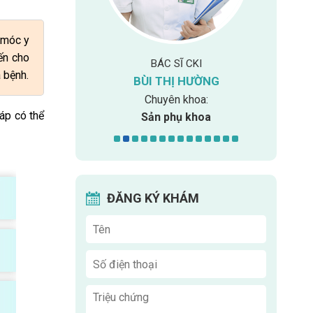
 móc y
ến cho
ỆT HÀO
BÁC SĨ CKI
 bệnh.
BÙI THỊ HƯỜNG
G
 khoa:
 Vật lí trị liệu
Chuyên khoa:
áp có thể
 chức năng
Sản phụ khoa
ĐĂNG KÝ KHÁM