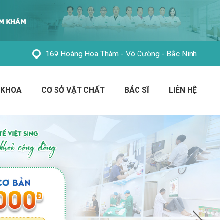
169 Hoàng Hoa Thám - Võ Cường - Bắc Ninh
 KHOA
CƠ SỞ VẬT CHẤT
BÁC SĨ
LIÊN HỆ