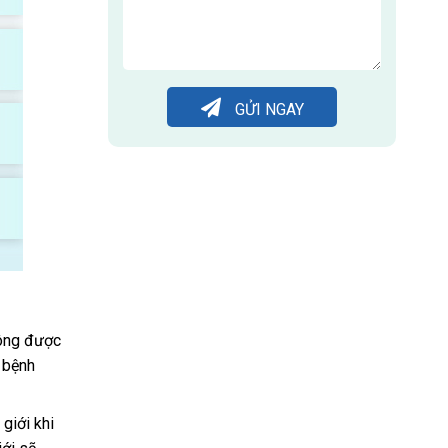
GỬI NGAY
hông được
 bệnh
giới khi