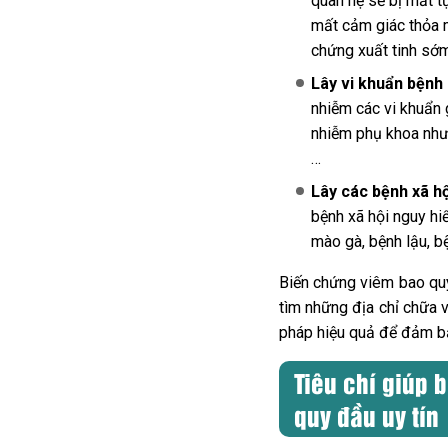
quan hệ sẽ bị mất t
mất cảm giác thỏa 
chứng xuất tinh sớm,
Lây vi khuẩn bệnh 
nhiễm các vi khuẩn 
nhiễm phụ khoa như:
…
Lây các bệnh xã hộ
bệnh xã hội nguy hi
mào gà, bệnh lậu, 
Biến chứng viêm bao qu
tìm những địa chỉ chữa 
pháp hiệu quả để đảm bả
Tiêu chí giúp 
quy đầu uy tín