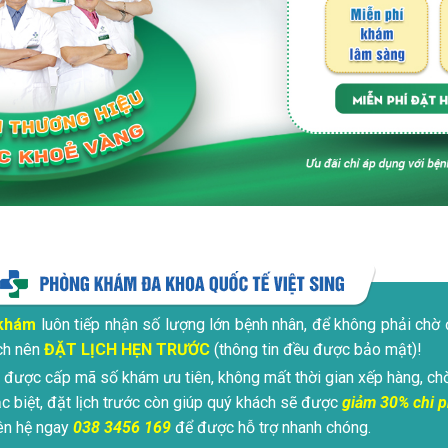
khám
luôn tiếp nhận số lượng lớn bệnh nhân, để không phải chờ đ
ch nên
ĐẶT LỊCH HẸN TRƯỚC
(thông tin đều được bảo mật)!
 được cấp mã số khám ưu tiên, không mất thời gian xếp hàng, chờ
c biệt, đặt lịch trước còn giúp quý khách sẽ được
giảm 30% chi p
ên hệ ngay
038 3456 169
để được hỗ trợ nhanh chóng.