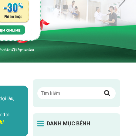
ợi lâu,
 đợi.
hí
.
DANH MỤC BỆNH