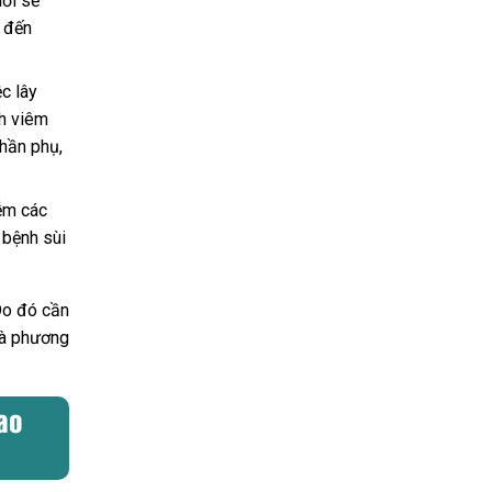
iới sẽ
 đến
c lây
nh viêm
hần phụ,
ễm các
 bệnh sùi
Do đó cần
và phương
ao