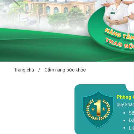
Trang chủ
/
Cẩm nang sức khỏe
Phòng 
quý khá
Sẽ
Đặ
Li