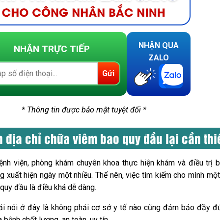
NHẬN QUA
NHẬN TRỰC TIẾP
ZALO
Gửi
* Thông tin được bảo mật tuyệt đối *
n địa chỉ chữa viêm bao quy đầu lại cần thi
ệnh viện, phòng khám chuyên khoa thực hiện khám và điều trị 
 xuất hiện ngày một nhiều. Thế nên, việc tìm kiếm cho mình một 
quy đầu là điều khá dễ dàng.
hải nói ở đây là không phải cơ sở y tế nào cũng đảm bảo đầy đ
bệnh chất lượng, an toàn, uy tín.