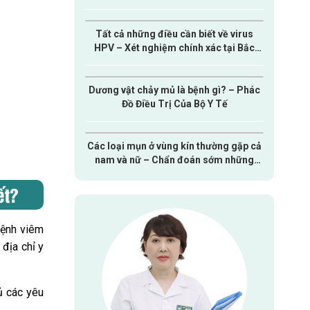
Tất cả những điều cần biết về virus
HPV – Xét nghiệm chính xác tại Bắc
Ninh!
Dương vật chảy mủ là bệnh gì? – Phác
Đồ Điều Trị Của Bộ Y Tế
Các loại mụn ở vùng kín thường gặp cả
nam và nữ – Chẩn đoán sớm những
bệnh lý nguy hiểm
ết?
bệnh viêm
địa chỉ y
ủ các yêu