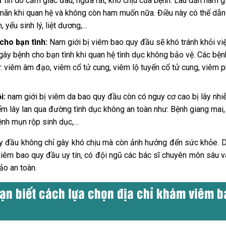
ự tin do cảm giác đau, ngứa rát, khó chịu của bệnh. Lâu dần nam g
mãn khi quan hệ và không còn ham muốn nữa. Điều này có thể dẫn
 yếu sinh lý, liệt dương,…
cho bạn tình:
Nam giới bị viêm bao quy đầu sẽ khó tránh khỏi việ
gây bệnh cho bạn tình khi quan hệ tình dục không bảo vệ. Các bệ
 viêm âm đạo, viêm cổ tử cung, viêm lộ tuyến cổ tử cung, viêm p
i:
nam giới bị viêm da bao quy đầu còn có nguy cơ cao bị lây nhi
ểm lây lan qua đường tình dục không an toàn như: Bệnh giang mai,
bệnh mụn rộp sinh dục,…
y đầu không chỉ gây khó chịu mà còn ảnh hưởng đến sức khỏe. 
viêm bao quy đầu uy tín, có đội ngũ các bác sĩ chuyên môn sâu 
o an toàn.
bạn biết cách lựa chọn địa chỉ khám viêm b