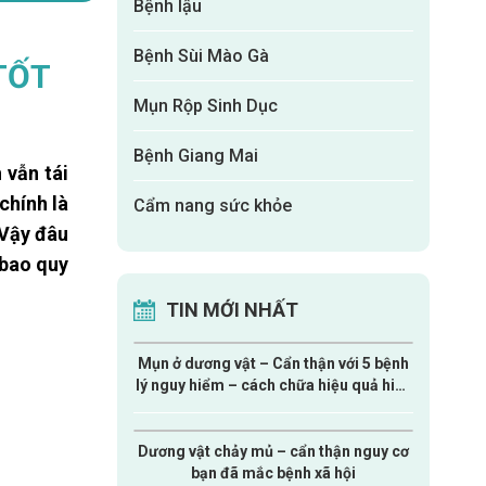
Bệnh lậu
Bệnh Sùi Mào Gà
TỐT
Mụn Rộp Sinh Dục
Bệnh Giang Mai
 vẫn tái
chính là
Cẩm nang sức khỏe
 Vậy đâu
 bao quy
TIN MỚI NHẤT
Mụn ở dương vật – Cẩn thận với 5 bệnh
lý nguy hiểm – cách chữa hiệu quả hiện
nay
Dương vật chảy mủ – cẩn thận nguy cơ
bạn đã mắc bệnh xã hội