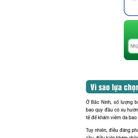
Vì sao lựa chọ
Ở Bắc Ninh, số lượng b
bao quy đầu có xu hướng
tế để khám viêm da bao 
Tuy nhiên, điều đáng p
cầu, điều kiện khám chữa 