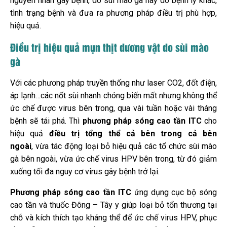
nguyên nhân gây bệnh, do sùi mào gà hay do bệnh lý khác,
tình trạng bệnh và đưa ra phương pháp điều trị phù hợp,
hiệu quả.
Điều trị hiệu quả mụn thịt dương vật do sùi mào
gà
Với các phương pháp truyền thống như laser CO2, đốt điện,
áp lạnh…các nốt sùi nhanh chóng biến mất nhưng không thể
ức chế được virus bên trong, qua vài tuần hoặc vài tháng
bệnh sẽ tái phá. Thì
phương pháp sóng cao tần ITC
cho
hiệu quả
điều trị tổng thể cả bên trong cả bên
ngoài
, vừa tác động loại bỏ hiệu quả các tổ chức sùi mào
gà bên ngoài, vừa ức chế virus HPV bên trong, từ đó giảm
xuống tối đa nguy cơ virus gây bệnh trở lại.
Phương pháp sóng cao tần ITC
ứng dụng cục bộ sóng
cao tần và thuốc Đông – Tây y giúp loại bỏ tổn thương tại
chỗ và kích thích tạo kháng thể để ức chế virus HPV, phục