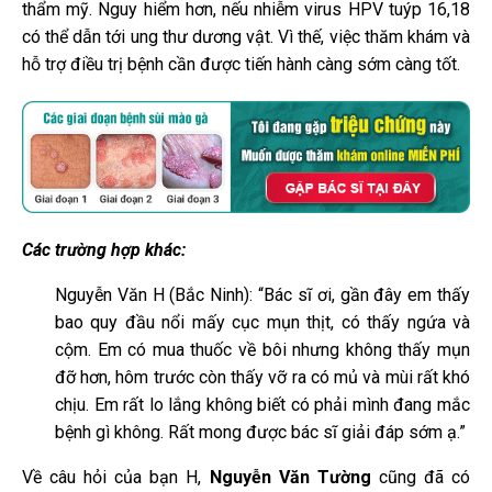
thẩm mỹ. Nguy hiểm hơn, nếu nhiễm virus HPV tuýp 16,18
có thể dẫn tới ung thư dương vật. Vì thế, việc thăm khám và
hỗ trợ điều trị bệnh cần được tiến hành càng sớm càng tốt.
Các trường hợp khác:
Nguyễn Văn H (Bắc Ninh): “Bác sĩ ơi, gần đây em thấy
bao quy đầu nổi mấy cục mụn thịt, có thấy ngứa và
cộm. Em có mua thuốc về bôi nhưng không thấy mụn
đỡ hơn, hôm trước còn thấy vỡ ra có mủ và mùi rất khó
chịu.
Em rất lo lắng không biết có phải mình đang mắc
bệnh gì không. Rất mong được bác sĩ giải đáp sớm ạ.”
Về câu hỏi của bạn H,
Nguyễn Văn Tường
cũng đã có