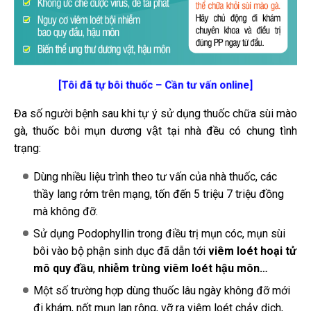
[Tôi đã tự bôi thuốc – Cần tư vấn online]
Đa số người bệnh sau khi tự ý sử dụng thuốc chữa sùi mào
gà, thuốc bôi mụn dương vật tại nhà đều có chung tình
trạng:
Dùng nhiều liệu trình theo tư vấn của nhà thuốc, các
thầy lang rởm trên mạng, tốn đến 5 triệu 7 triệu đồng
mà không đỡ.
Sử dụng Podophyllin trong điều trị mụn cóc, mụn sùi
bôi vào bộ phận sinh dục đã dẫn tới
viêm loét hoại tử
mô quy đầu
,
nhiễm trùng viêm loét hậu môn…
Một số trường hợp dùng thuốc lâu ngày không đỡ mới
đi khám, nốt mụn lan rộng, vỡ ra viêm loét chảy dịch,