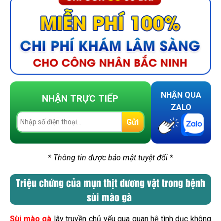
NHẬN QUA
NHẬN TRỰC TIẾP
ZALO
Gửi
* Thông tin được bảo mật tuyệt đối *
Triệu chứng của mụn thịt dương vật trong bệnh
sùi mào gà
Sùi mào gà
lây truyền chủ yếu qua quan hệ tình dục không