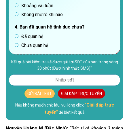
Khoảng vài tuần
Không nhớ rõ khi nào
4. Bạn đã quan hệ tình dục chưa?
Đã quan hệ
Chưa quan hệ
Kết quả bài kiểm tra sẽ được gửi tới SĐT của bạn trong vòng
30 phút (Dưới hình thức SMS)"
GỬI BÀI TEST
GIẢI ĐÁP TRỰC TUYẾN
"Giải đáp trực
Nếu không muốn chờ lâu, vui lòng click
tuyến"
để biết kết quả
Nguyễn Hoàng M (Bắc Ninh):
“Bác sĩ ơi, khoảng 3 tháng