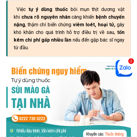
Việc
tự ý dùng thuốc
bôi mụn thịt dương vật
khi
c
hưa rõ nguyên nhân
càng khiến
bệnh chuyển
nặng
, thậm chí biến chứng
viêm loét, hoại tử,
gây
khó khăn cho quá trình hỗ trợ điều trị về sau,
tốn
kém chi phí gấp nhiều lần
nếu đến gặp bác sĩ ngay
từ đầu.