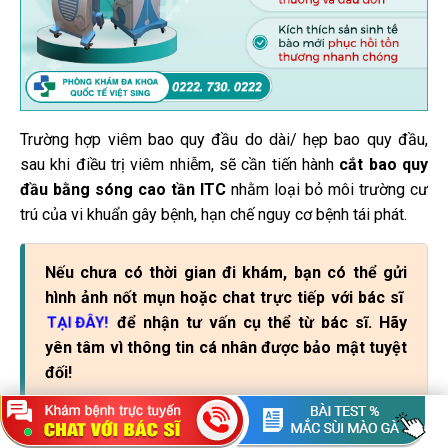
Trường hợp viêm bao quy đầu do dài/ hẹp bao quy đầu,
sau khi điều trị viêm nhiễm, sẽ cần tiến hành
cắt bao quy
đầu bằng sóng cao tần ITC
nhằm loại bỏ môi trường cư
trú của vi khuẩn gây bệnh, hạn chế nguy cơ bệnh tái phát.
Nếu chưa có thời gian đi khám, bạn có thể gửi
hình ảnh nốt mụn hoặc chat trực tiếp với bác sĩ
để nhận tư vấn cụ thể từ bác sĩ.
Hãy
TẠI ĐÂY!
yên tâm vì thông tin cá nhân được bảo mật tuyệt
đối!
Ngoài ra, người bệnh khi đăng ký đặt hẹn khám trước còn