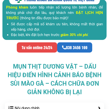
Phòng khám
luôn tiếp nhận số lượng lớn bệnh nhân, để
không phải chờ đợi lâu, quý khách nên
ĐẶT LỊCH HẸN
TRƯỚC
(thông tin đều được bảo mật)!
Sẽ được cấp mã số khám ưu tiên, không mất thời gian
xếp hàng, chờ đợi.
Đặc biệt, khi đặt lịch hẹn trước
giảm 30% chi phí
.
Tư vấn online 24/24
038 3456 169
MỤN THỊT DƯƠNG VẬT – DẤU
HIỆU ĐIỂN HÌNH CẢNH BÁO BỆNH
SÙI MÀO GÀ – CÁCH CHỮA ĐƠN
GIẢN KHÔNG BỊ LẠI
Nội dung chính