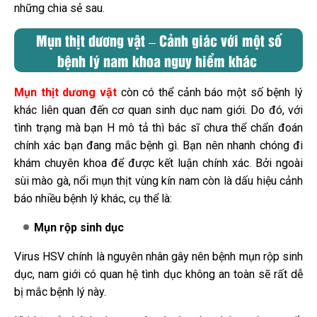
những chia sẻ sau.
Mụn thịt dương vật – Cảnh giác với một số
bệnh lý nam khoa nguy hiểm khác
Mụn thịt dương vật
còn có thể cảnh báo một số bệnh lý
khác liên quan đến cơ quan sinh dục nam giới. Do đó, với
tình trạng mà bạn H mô tả thì bác sĩ chưa thể chẩn đoán
chính xác bạn đang mắc bệnh gì. Bạn nên nhanh chóng đi
khám chuyên khoa để được kết luận chính xác. Bởi ngoài
sùi mào gà, nổi mụn thịt vùng kín nam còn là dấu hiệu cảnh
báo nhiều bệnh lý khác, cụ thể là:
Mụn rộp sinh dục
Virus HSV chính là nguyên nhân gây nên bệnh mụn rộp sinh
dục, nam giới có quan hệ tình dục không an toàn sẽ rất dễ
bị mắc bệnh lý này.