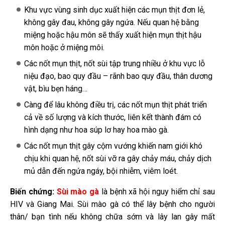
Khu vực vùng sinh dục xuất hiện các mụn thịt đơn lẻ,
không gây đau, không gây ngứa. Nếu quan hệ bằng
miệng hoặc hậu môn sẽ thấy xuất hiện mụn thịt hậu
môn hoặc ở miệng môi.
Các nốt mụn thịt, nốt sùi tập trung nhiều ở khu vực lỗ
niệu đạo, bao quy đầu – rãnh bao quy đầu, thân dương
vật, bìu bẹn háng…
Càng để lâu không điều trị, các nốt mụn thịt phát triển
cả về số lượng và kích thước, liên kết thành đám có
hình dạng như hoa súp lơ hay hoa mào gà.
Các nốt mụn thịt gây cộm vướng khiến nam giới khó
chịu khi quan hệ, nốt sùi vỡ ra gây chảy máu, chảy dịch
mủ dẫn đến ngứa ngáy, bội nhiễm, viêm loét.
Biến chứng:
Sùi mào gà
là bệnh xã hội nguy hiểm chỉ sau
HIV và Giang Mai. S
ùi mào gà có thể lây bệnh cho người
thân/ bạn tình nếu không chữa sớm và lây lan gây mất