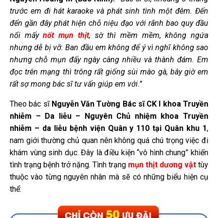
trước em đi hát karaoke và phát sinh tình một đêm. Đến
đến gần đây phát hiện chỗ niệu đạo với rãnh bao quy đầu
nổi mấy
nốt mụn thịt
, sờ thì mềm mềm, không ngứa
nhưng dễ bị vỡ. Ban đầu em không để ý vì nghĩ không sao
nhưng chỗ mụn đấy ngày càng nhiều và thành đám. Em
đọc trên mạng thì trông rất giống sùi mào gà, bây giờ em
rất sợ mong bác sĩ tư vấn giúp em với.”
Theo bác sĩ
Nguyễn Văn Tường Bác sĩ CK I khoa Truyền
nhiễm – Da liễu – Nguyên Chủ nhiệm khoa Truyền
nhiễm – da liễu bệnh viện Quân y 110 tại Quân khu 1
,
nam giới thường chủ quan nên không quá chú trọng việc đi
khám vùng sinh dục
. Đây là điều kiện “vô hình chung” khiến
tình trạng bệnh trở nặng. Tình trạng
mụn thịt dương vật
tùy
thuộc vào từng nguyên nhân mà sẽ có những biểu hiện cụ
thể: