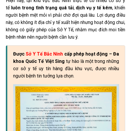
Hiện nay, tại khu vực Bắc Ninh thực tế có nhiều cơ sở y
tế
luôn trong tình trạng quá tải
,
dịch vụ y tế kém
, khiến
người bệnh mệt mỏi vì phải chờ đợi quá lâu. Lợi dụng điều
này, có không ít địa chỉ y tế xuất hiện nhưng hoạt động chui,
không có giấy phép của Sở Y Tế, nhằm mục đích moi tiền
bệnh nhân nên người bệnh cần lưu ý.
Được
Sở Y Tế Bắc Ninh
cấp phép hoạt động – Đa
khoa Quốc Tế Việt Sing
tự hào là một trong những
cơ sở y tế uy tín hàng đầu khu vực, được nhiều
người bệnh tin tưởng lựa chọn.