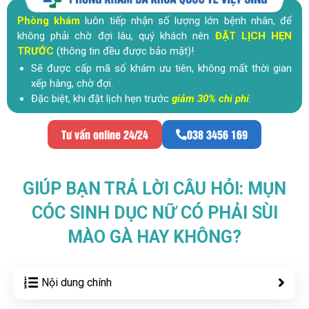
Phòng khám
luôn tiếp nhận số lượng lớn bệnh nhân, để
không phải chờ đợi lâu, quý khách nên
ĐẶT LỊCH HẸN
TRƯỚC
(thông tin đều được bảo mật)!
Sẽ được cấp mã số khám ưu tiên, không mất thời gian
xếp hàng, chờ đợi.
Đặc biệt, khi đặt lịch hẹn trước
giảm 30% chi phí
.
Tư vấn online 24/24
038 3456 169
GIÚP BẠN TRẢ LỜI CÂU HỎI: MỤN
CÓC SINH DỤC NỮ CÓ PHẢI SÙI
MÀO GÀ HAY KHÔNG?
Nội dung chính