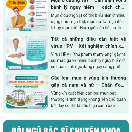
Mụn ở dương vật – Cẩn thận với 5
bệnh lý nguy hiểm – cách chữa
hiệu quả hiện nay
Mụn ở dương vật có thể biểu hiện ở nhiều
dạng như mụn thịt, mụn nước, mụn đỏ li
ti hay mụn mủ…Nam giới cần hết sức lưu
ý, khi tình trạng này kéo dài quá 2 ngày,
Tất cả những điều cần biết về
có xu...
virus HPV – Xét nghiệm chính xác
tại Bắc Ninh!
Virus HPV - “thủ phạm thầm lặng” gây ra
sùi mào gà và nhiều bệnh lý nguy hiểm ở
cơ quan sinh dục đang ngày càng phổ
biến trong cộng đồng. Điều đáng lo ngại
Các loại mụn ở vùng kín thường
là phần lớn người nhiễm...
gặp cả nam và nữ – Chẩn đoán
sớm những bệnh lý nguy hiểm
Vùng kín xuất hiện các loại mụn bất
thường là tình trạng không nên chủ quan
bởi đây có thể là dấu hiệu cảnh báo
những bệnh lý cực kỳ nguy hiểm ảnh
hưởng đến sức khỏe, cuộc sống, thậm...
ĐỘI NGŨ BÁC SĨ CHUYÊN KHOA