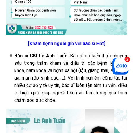
[Khám bệnh ngoài giờ với bác sĩ Hốt]
Bác sĩ CKI Lê Anh Tuấn:
Bác sĩ có kiến thức chuyên
sâu trong thăm khám và điều trị các bệnh lý ngoại
khoa, nam khoa và bệnh xã hội (lậu, giang mai, sùi mào
gà, mụn rộp sinh dục, …). Với kinh nghiệm công tác tại
nhiều cơ sở y tế uy tín, bác sĩ luôn tận tâm tư vấn, điều
trị hiệu quả, giúp người bệnh an tâm trong quá trình
chăm sóc sức khỏe.