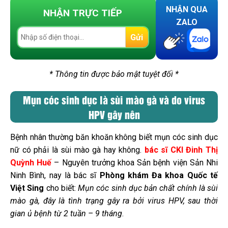
NHẬN QUA
NHẬN TRỰC TIẾP
ZALO
Gửi
* Thông tin được bảo mật tuyệt đối *
Mụn cóc sinh dục là sùi mào gà và do virus
HPV gây nên
Bệnh nhân thường băn khoăn không biết mụn cóc sinh dục
nữ có phải là sùi mào gà hay không.
bác sĩ CKI Đinh Thị
Quỳnh Huế
– Nguyên trưởng khoa Sản bệnh viện Sản Nhi
Ninh Bình, nay là bác sĩ
Phòng khám Đa khoa Quốc tế
Việt Sing
cho biết:
Mụn cóc sinh dục bản chất chính là sùi
mào gà, đây là tình trạng gây ra bởi virus HPV, sau thời
gian ủ bệnh từ 2 tuần – 9 tháng
.