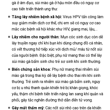
gà ở âm đạo, sùi mào gà ở hậu môn đều có nguy cơ
cao tiến triển thành ung thư.
Tăng lây nhiễm bệnh xã hội:
Virus HPV tấn công làm
suy giảm miễn dịch cơ thể, chị em sẽ có nguy cơ cao
mắc các bệnh xã hội khác như HIV, giang mai, lậu,…
Lây nhiễm cho người thân:
Mụn cóc sinh dục còn dễ
lây truyền ngay chỉ khi bạn khi dùng chung đồ cá nhân,
có vết thương hở tiếp xúc với dịch mủ/ máu từ nốt sùi
của người bệnh. Đặc biệt, phụ nữ mang thai có thể lây
sùi mào gà bẩm sinh cho trẻ sơ sinh khi sinh thường.
Biến chứng sản khoa:
Phụ nữ mang thai nhiễm sùi
mào gà trong thai kỳ dễ lây bệnh cho thai nhi khi sinh
thường. Trẻ sinh ra nhiễm sùi mào gà bẩm sinh, nguy
cơ bị u nhú thanh quản khiến trẻ bị khàn giọng, khóc
yếu, thậm chí bệnh tiến triển nặng lan sang khí quản và
phổi, gây tắc nghẽn đường thở dẫn đến tử vong.
Gây mất thẩm mỹ:
Các nốt sùi nhô cao trên da khiến