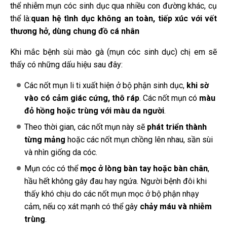
thể nhiễm mụn cóc sinh dục qua nhiều con đường khác, cụ
thể là:
quan hệ tình dục không an toàn, tiếp xúc với vết
thương hở,
d
ùng chung đồ cá nhân
Khi mắc bệnh sùi mào gà (mụn cóc sinh dục) chị em sẽ
thấy có những dấu hiệu sau đây:
Các nốt mụn li ti xuất hiện ở bộ phận sinh dục,
khi sờ
vào có cảm giác cứng, thô ráp
. Các nốt mụn có
màu
đỏ hồng hoặc trùng với màu da người
.
Theo thời gian, các nốt mụn này sẽ
phát triển thành
từng mảng
hoặc các nốt mụn chồng lên nhau, sần sùi
và nhìn giống da cóc.
Mụn cóc có thể
mọc ở lòng bàn tay hoặc bàn chân
,
hầu hết không gây đau hay ngứa. Người bệnh đôi khi
thấy khó chịu do các nốt mụn mọc ở bộ phận nhạy
cảm, nếu cọ xát mạnh có thể gây
chảy máu và nhiễm
trùng
.