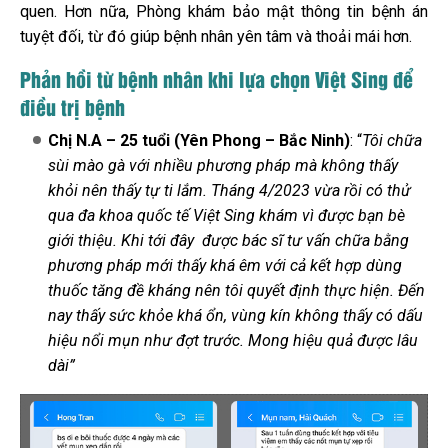
quen. Hơn nữa, Phòng khám bảo mật thông tin bệnh án
tuyệt đối, từ đó giúp bệnh nhân yên tâm và thoải mái hơn.
Phản hồi từ bệnh nhân khi lựa chọn Việt Sing để
điều trị bệnh
Chị N.A – 25 tuổi (Yên Phong – Bắc Ninh)
: “
Tôi chữa
sùi mào gà với nhiều phương pháp mà không thấy
khỏi nên thấy tự ti lắm. Tháng 4/2023 vừa rồi có thử
qua đa khoa quốc tế Việt Sing khám vì được bạn bè
giới thiệu. Khi tới đây được bác sĩ tư vấn chữa bằng
phương pháp mới thấy khá êm với cả kết hợp dùng
thuốc tăng đề kháng nên tôi quyết định thực hiện. Đến
nay thấy sức khỏe khá ổn, vùng kín không thấy có dấu
hiệu nổi mụn như đợt trước. Mong hiệu quả được lâu
dài”