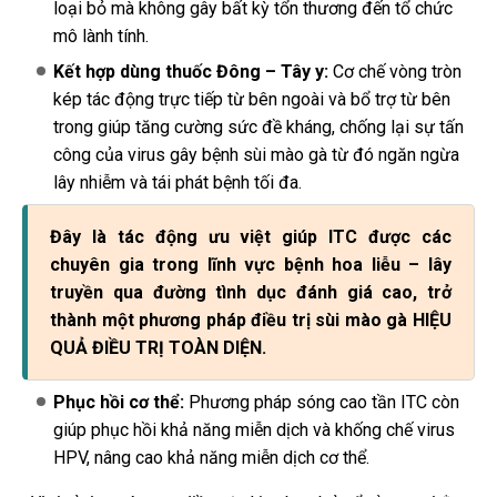
loại bỏ mà không gây bất kỳ tổn thương đến tổ chức
mô lành tính.
Kết hợp dùng thuốc Đông – Tây y:
Cơ chế vòng tròn
kép tác động trực tiếp từ bên ngoài và bổ trợ từ bên
trong giúp tăng cường sức đề kháng, chống lại sự tấn
công của virus gây bệnh sùi mào gà từ đó ngăn ngừa
lây nhiễm và tái phát bệnh tối đa.
Đây là tác động ưu việt giúp ITC được các
chuyên gia trong lĩnh vực bệnh hoa liễu – lây
truyền qua đường tình dục đánh giá cao, trở
thành một phương pháp điều trị sùi mào gà HIỆU
QUẢ ĐIỀU TRỊ TOÀN DIỆN.
Phục hồi cơ thể:
Phương pháp sóng cao tần ITC còn
giúp phục hồi khả năng miễn dịch và khống chế virus
HPV, nâng cao khả năng miễn dịch cơ thể.