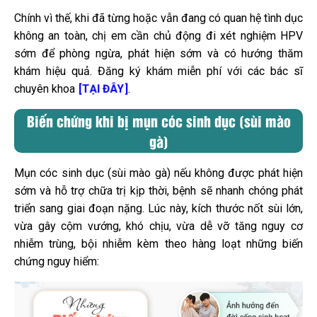
Chính vì thế, khi đã từng hoặc vẫn đang có quan hệ tình dục
không an toàn, chị em cần chủ động đi xét nghiệm HPV
sớm để phòng ngừa, phát hiện sớm và có hướng thăm
khám hiệu quả. Đăng ký khám miễn phí với các bác sĩ
chuyên khoa
.
[TẠI ĐÂY
]
Biến chứng khi bị mụn cóc sinh dục (sùi mào
gà)
Mụn cóc sinh dục (sùi mào gà) nếu không được phát hiện
sớm và hỗ trợ chữa trị kịp thời, bệnh sẽ nhanh chóng phát
triển sang giai đoạn nặng. Lúc này, kích thước nốt sùi lớn,
vừa gây cộm vướng, khó chịu, vừa dễ vỡ tăng nguy cơ
nhiễm trùng, bội nhiễm kèm theo hàng loạt những biến
chứng nguy hiểm: