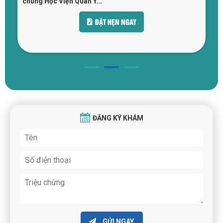
n
chung Học Viện Quân Y...
ĐẶT HẸN NGAY
ĐĂNG KÝ KHÁM
GỬI NGAY