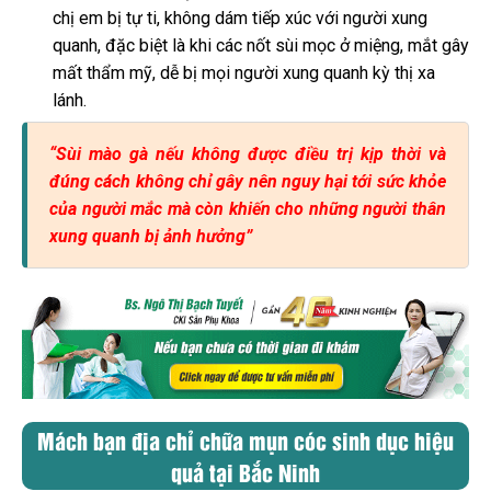
chị em bị tự ti, không dám tiếp xúc với người xung
quanh, đặc biệt là khi các nốt sùi mọc ở miệng, mắt gây
mất thẩm mỹ, dễ bị mọi người xung quanh kỳ thị xa
lánh.
“Sùi mào gà nếu không được điều trị kịp thời và
đúng cách không chỉ gây nên nguy hại tới sức khỏe
của người mắc mà còn khiến cho những người thân
xung quanh bị ảnh hưởng”
Mách bạn địa chỉ chữa mụn cóc sinh dục hiệu
quả tại Bắc Ninh