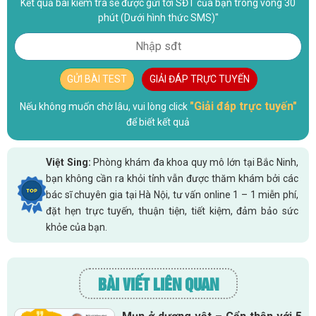
Kết quả bài kiểm tra sẽ được gửi tới SĐT của bạn trong vòng 30
phút (Dưới hình thức SMS)"
GỬI BÀI TEST
GIẢI ĐÁP TRỰC TUYẾN
"Giải đáp trực tuyến"
Nếu không muốn chờ lâu, vui lòng click
để biết kết quả
Việt Sing:
Phòng khám đa khoa quy mô lớn tại Bắc Ninh,
bạn không cần ra khỏi tỉnh vẫn được thăm khám bởi các
bác sĩ chuyên gia tại Hà Nội, tư vấn online 1 – 1 miễn phí,
đặt hẹn trực tuyến, thuận tiện, tiết kiệm, đảm bảo sức
khỏe của bạn.
BÀI VIẾT LIÊN QUAN