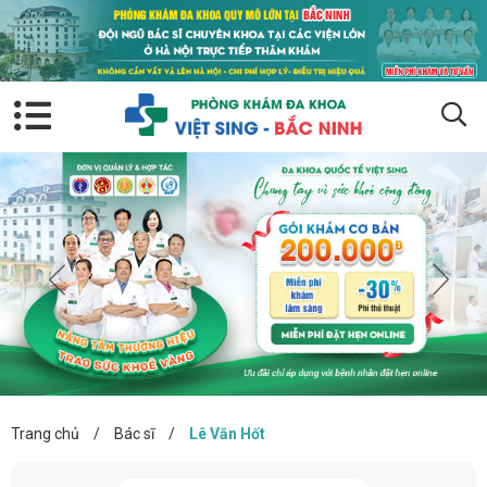
Trang chủ
/
Bác sĩ
/
Lê Văn Hốt